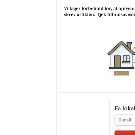
Vi tager forbehold for, at oplys
skrev artiklen. Tjek tilbudsavise
Få loka
Email