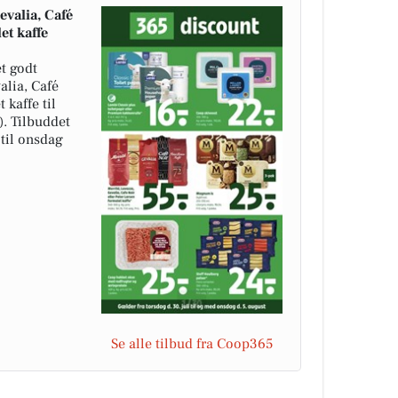
evalia, Café
et kaffe
t godt
alia, Café
 kaffe til
). Tilbuddet
 til onsdag
Se alle tilbud fra Coop365