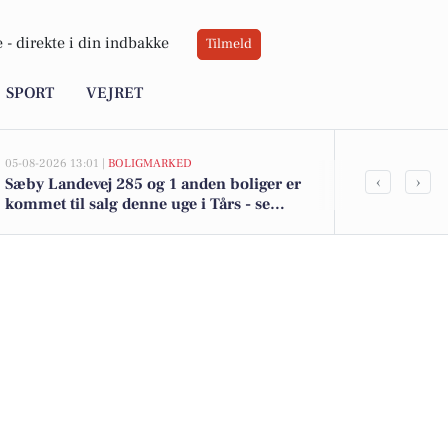
 -
direkte i din indbakke
Tilmeld
SPORT
VEJRET
05-08-2026 13:01 |
BOLIGMARKED
05-08-2026 13:01
‹
›
Sæby Landevej 285 og 1 anden boliger er
Top 6 over dy
kommet til salg denne uge i Tårs - se
Priser op til
boligerne her.