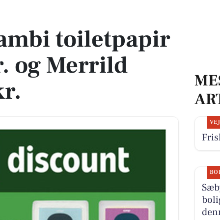
. og Merrild kaffe til 55 kr.
mbi toiletpapir
r. og Merrild
ME
kr.
AR
VE
Fris
BO
Sæb
boli
denn