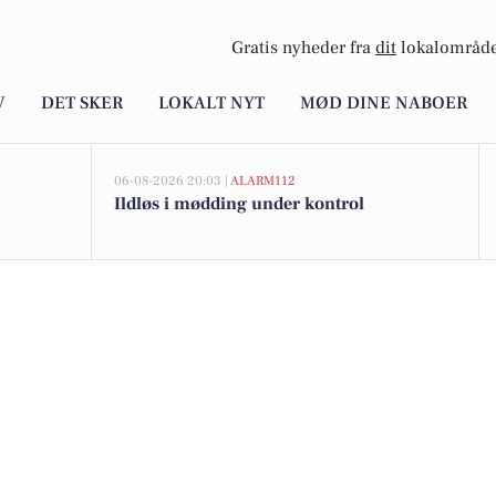
Gratis nyheder fra
dit
lokalområde
V
DET SKER
LOKALT NYT
MØD DINE NABOER
06-08-2026 20:03 |
ALARM112
Ildløs i mødding under kontrol