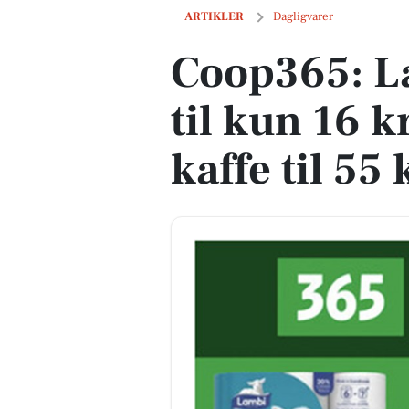
Coop365: Lambi toiletpapir til kun 16 kr
ARTIKLER
Dagligvarer
Coop365: La
til kun 16 k
kaffe til 55 