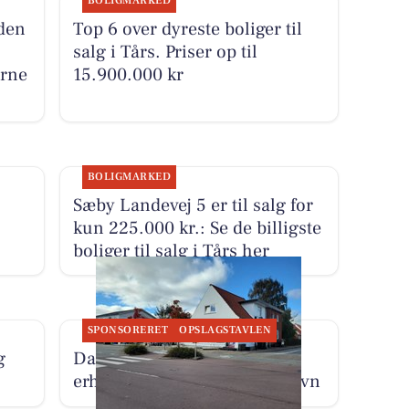
BOLIGMARKED
den
Top 6 over dyreste boliger til
salg i Tårs. Priser op til
erne
15.900.000 kr
BOLIGMARKED
Sæby Landevej 5 er til salg for
kun 225.000 kr.: Se de billigste
boliger til salg i Tårs her
SPONSORERET
OPSLAGSTAVLEN
g
DanSeb ApS udlejer 51 m²
erhvervslokale i Frederikshavn