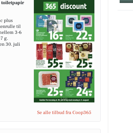
toiletpapir
c plus
enrulle til
 mellem 3-6
7 g.
n 30. juli
Se alle tilbud fra Coop365