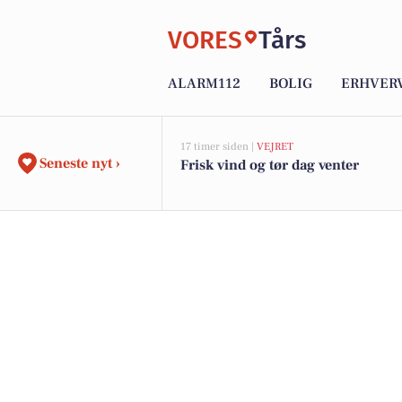
VORES
Tårs
ALARM112
BOLIG
ERHVER
17 timer siden |
VEJRET
Seneste nyt ›
Frisk vind og tør dag venter