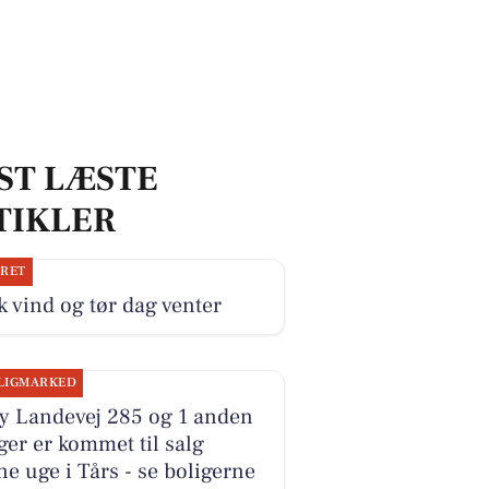
ST LÆSTE
TIKLER
JRET
k vind og tør dag venter
LIGMARKED
y Landevej 285 og 1 anden
ger er kommet til salg
e uge i Tårs - se boligerne