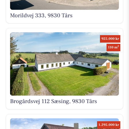
Morildvej 333, 9830 Tårs
925.000 kr
2
110 m
Brogårdsvej 112 Sæsing, 9830 Tårs
1.295.000 kr