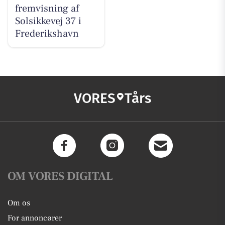
fremvisning af
Solsikkevej 37 i
Frederikshavn
VORES
Tårs
OM VORES DIGITAL
Om os
For annoncører