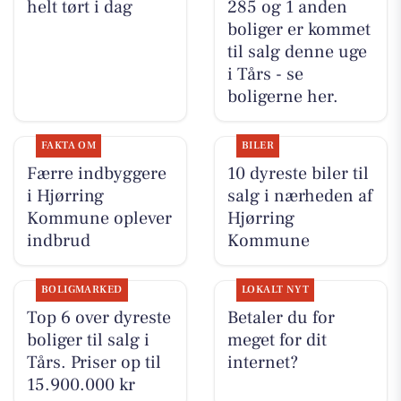
helt tørt i dag
285 og 1 anden
boliger er kommet
til salg denne uge
i Tårs - se
boligerne her.
FAKTA OM
BILER
Færre indbyggere
10 dyreste biler til
i Hjørring
salg i nærheden af
Kommune oplever
Hjørring
indbrud
Kommune
BOLIGMARKED
LOKALT NYT
Top 6 over dyreste
Betaler du for
boliger til salg i
meget for dit
Tårs. Priser op til
internet?
15.900.000 kr