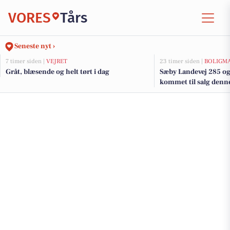
VORES
Tårs
Seneste nyt ›
7 timer siden |
VEJRET
23 timer siden |
BOLIGM
Gråt, blæsende og helt tørt i dag
Sæby Landevej 285 og 
kommet til salg denne 
boligerne her.