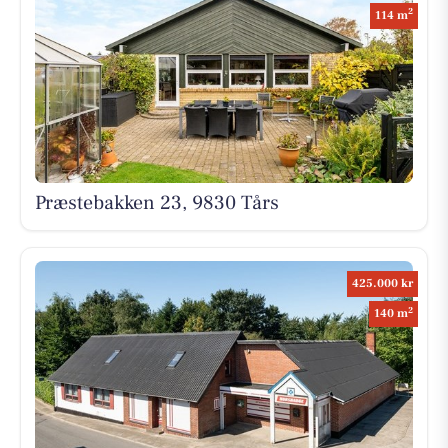
2
114 m
Præstebakken 23, 9830 Tårs
425.000 kr
2
140 m