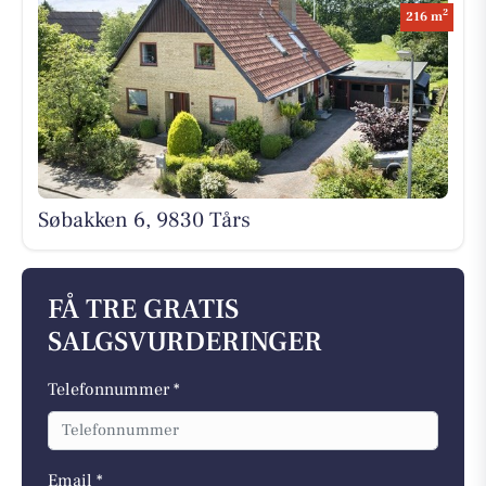
2
216 m
Søbakken 6, 9830 Tårs
FÅ TRE GRATIS
SALGSVURDERINGER
Telefonnummer *
Email *