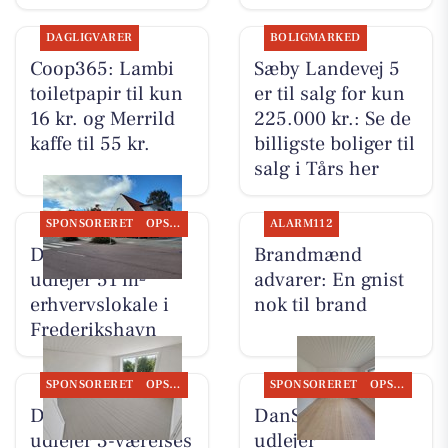
DAGLIGVARER
BOLIGMARKED
Coop365: Lambi
Sæby Landevej 5
toiletpapir til kun
er til salg for kun
16 kr. og Merrild
225.000 kr.: Se de
kaffe til 55 kr.
billigste boliger til
salg i Tårs her
SPONSORERET
OPSLAGSTAVLEN
ALARM112
DanSeb ApS
Brandmænd
udlejer 51 m²
advarer: En gnist
erhvervslokale i
nok til brand
Frederikshavn
SPONSORERET
OPSLAGSTAVLEN
SPONSORERET
OPSLAGSTAVLEN
DanSeb ApS
DanSeb ApS
udlejer 3-værelses
udlejer