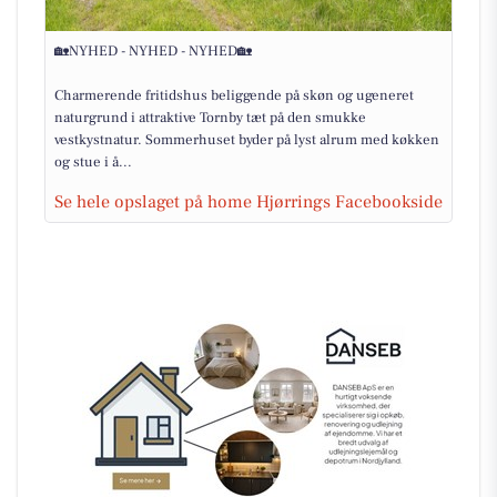
🏡NYHED - NYHED - NYHED🏡
Charmerende fritidshus beliggende på skøn og ugeneret
naturgrund i attraktive Tornby tæt på den smukke
vestkystnatur. Sommerhuset byder på lyst alrum med køkken
og stue i å...
Se hele opslaget på home Hjørrings Facebookside