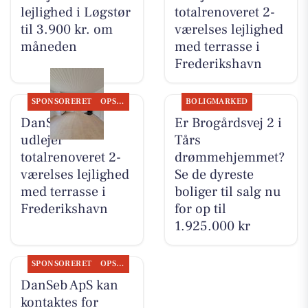
lejlighed i Løgstør
totalrenoveret 2-
til 3.900 kr. om
værelses lejlighed
måneden
med terrasse i
Frederikshavn
SPONSORERET
OPSLAGSTAVLEN
BOLIGMARKED
DanSeb ApS
Er Brogårdsvej 2 i
udlejer
Tårs
totalrenoveret 2-
drømmehjemmet?
værelses lejlighed
Se de dyreste
med terrasse i
boliger til salg nu
Frederikshavn
for op til
1.925.000 kr
SPONSORERET
OPSLAGSTAVLEN
DanSeb ApS kan
kontaktes for