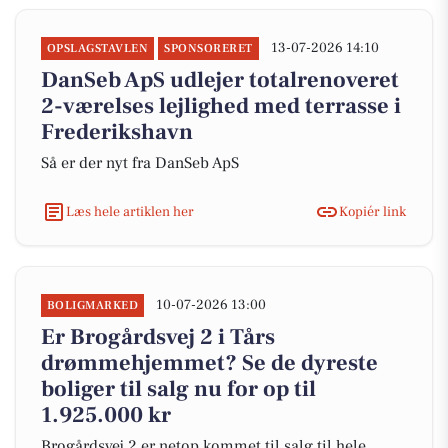
13-07-2026 14:10
OPSLAGSTAVLEN
SPONSORERET
DanSeb ApS udlejer totalrenoveret
2-værelses lejlighed med terrasse i
Frederikshavn
Så er der nyt fra DanSeb ApS
Læs hele artiklen her
Kopiér link
10-07-2026 13:00
BOLIGMARKED
Er Brogårdsvej 2 i Tårs
drømmehjemmet? Se de dyreste
boliger til salg nu for op til
1.925.000 kr
Brogårdsvej 2 er netop kommet til salg til hele