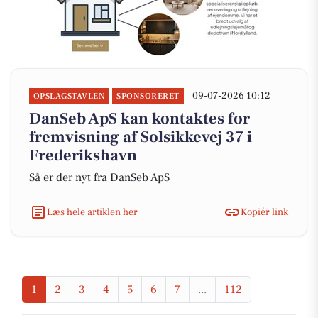
09-07-2026 10:12
OPSLAGSTAVLEN
SPONSORERET
DanSeb ApS kan kontaktes for
fremvisning af Solsikkevej 37 i
Frederikshavn
Så er der nyt fra DanSeb ApS
Læs hele artiklen her
Kopiér link
1
2
3
4
5
6
7
...
112