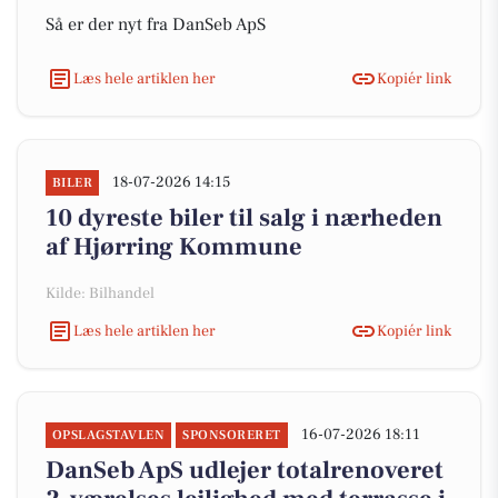
Så er der nyt fra DanSeb ApS
Læs hele artiklen her
Kopiér link
18-07-2026 14:15
BILER
10 dyreste biler til salg i nærheden
af Hjørring Kommune
Kilde: Bilhandel
Læs hele artiklen her
Kopiér link
16-07-2026 18:11
OPSLAGSTAVLEN
SPONSORERET
DanSeb ApS udlejer totalrenoveret