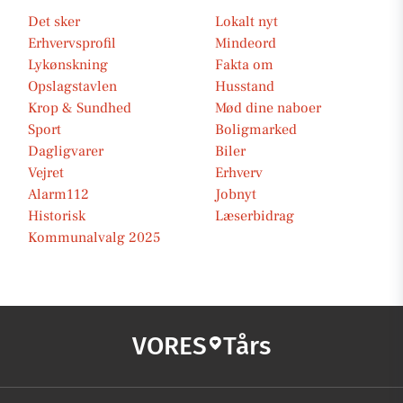
Det sker
Lokalt nyt
Erhvervsprofil
Mindeord
Lykønskning
Fakta om
Opslagstavlen
Husstand
Krop & Sundhed
Mød dine naboer
Sport
Boligmarked
Dagligvarer
Biler
Vejret
Erhverv
Alarm112
Jobnyt
Historisk
Læserbidrag
Kommunalvalg 2025
VORES
Tårs