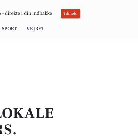
 -
direkte i din indbakke
Tilmeld
SPORT
VEJRET
 LOKALE
RS.