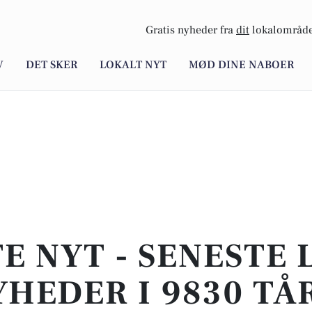
Gratis nyheder fra
dit
lokalområde
V
DET SKER
LOKALT NYT
MØD DINE NABOER
E NYT - SENESTE
HEDER I 9830 TÅ