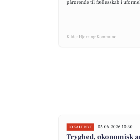
pårørende til fællesskab i uform
Kilde: Hjørring Kommune
05-06-2026 10:30
LOKALT NYT
Tryghed, økonomisk an