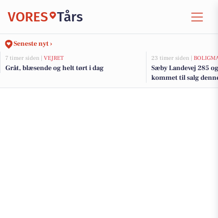
VORES
Tårs
Seneste nyt ›
7 timer siden |
VEJRET
23 timer siden |
BOLIGM
Gråt, blæsende og helt tørt i dag
Sæby Landevej 285 og 
kommet til salg denne 
boligerne her.