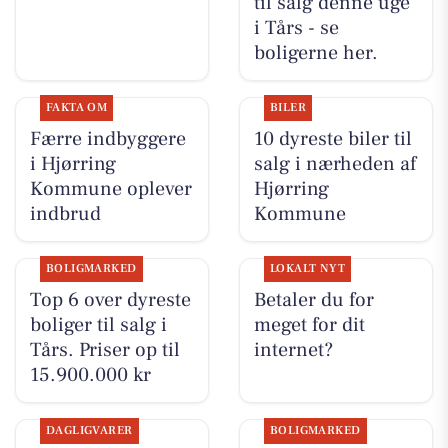
til salg denne uge
i Tårs - se
boligerne her.
FAKTA OM
BILER
Færre indbyggere
10 dyreste biler til
i Hjørring
salg i nærheden af
Kommune oplever
Hjørring
indbrud
Kommune
BOLIGMARKED
LOKALT NYT
Top 6 over dyreste
Betaler du for
boliger til salg i
meget for dit
Tårs. Priser op til
internet?
15.900.000 kr
DAGLIGVARER
BOLIGMARKED