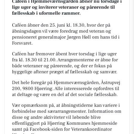
Caféen i Hjemmeværnsgården åbner nu torsdage i
lige uger og inviterer veteraner og pårørende til
fællesskab i uformelle rammer.
Caféen åbner den 25. juni kl. 18.30, hvor der på
åbningsdagen vil være foredrag med veteran og
pensioneret generalmajor Jørgen Høll om hans tid i
Forsvaret.
Caféen har fremover åbent hver torsdag i lige uger
fra kl. 18.30 til 21.00. Arrangementerne er åbne for
både veteraner og pårørende, og der er fokus på
hyggelige aftener præget af fællesskab og samvær.
Det hele foregår på Hjemmeværnsgården, Åstrupvej
200, 9800 Hjørring. Alle interesserede opfordres til
at deltage og være en del af det sociale fællesskab.
Vær opmærksom på, at åbningstiderne kan variere i
forbindelse med særarrangementer. Information om
disse og andre aktiviteter vil løbende blive
offentliggjort på Hjørring Kommunes hjemmeside
samt på Facebook-siden for Veterankoordinator