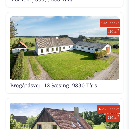
925.000 kr
2
110 m
Brogårdsvej 112 Sæsing, 9830 Tårs
1.295.000 kr
2
216 m