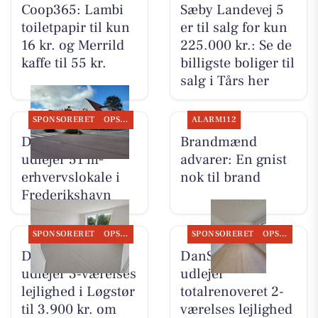
Coop365: Lambi
Sæby Landevej 5
toiletpapir til kun
er til salg for kun
16 kr. og Merrild
225.000 kr.: Se de
kaffe til 55 kr.
billigste boliger til
salg i Tårs her
SPONSORERET
OPSLAGSTAVLEN
ALARM112
DanSeb ApS
Brandmænd
udlejer 51 m²
advarer: En gnist
erhvervslokale i
nok til brand
Frederikshavn
SPONSORERET
OPSLAGSTAVLEN
SPONSORERET
OPSLAGSTAVLEN
DanSeb ApS
DanSeb ApS
udlejer 3-værelses
udlejer
lejlighed i Løgstør
totalrenoveret 2-
til 3.900 kr. om
værelses lejlighed