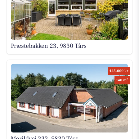
Præstebakken 23, 9830 Tårs
425.000 kr
2
140 m
Morildvej 333, 9830 Tårs