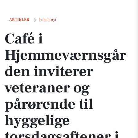
Café i Hjemmeværnsgården inviterer veteraner og pårørende til hygge
ARTIKLER
Lokalt nyt
Café i
Hjemmeværnsgår
den inviterer
veteraner og
pårørende til
hyggelige
torsdagsaftener i