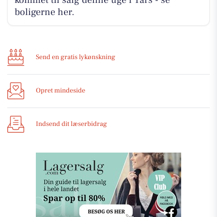
kommet til salg denne uge i Tårs - se
boligerne her.
Send en gratis lykønskning
Opret mindeside
Indsend dit læserbidrag