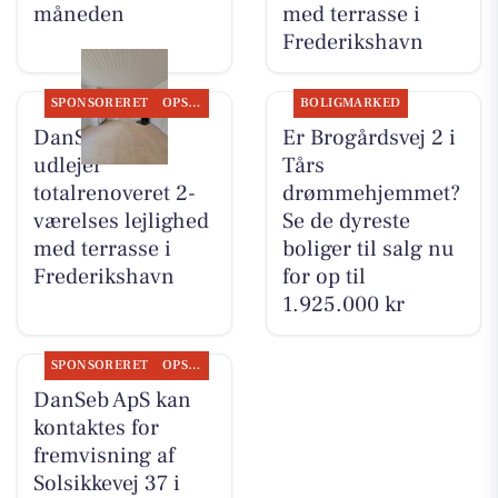
måneden
med terrasse i
Frederikshavn
SPONSORERET
OPSLAGSTAVLEN
BOLIGMARKED
DanSeb ApS
Er Brogårdsvej 2 i
udlejer
Tårs
totalrenoveret 2-
drømmehjemmet?
værelses lejlighed
Se de dyreste
med terrasse i
boliger til salg nu
Frederikshavn
for op til
1.925.000 kr
SPONSORERET
OPSLAGSTAVLEN
DanSeb ApS kan
kontaktes for
fremvisning af
Solsikkevej 37 i