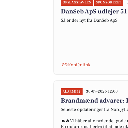
OPSLAGSTAVLEN
SPONSORERET
DanSeb ApS udlejer 51
Så er der nyt fra DanSeb ApS
Kopiér link
30-07-2026 12:00
ALARM112
Brandmænd advarer: En
Seneste opdateringer fra Nordjyl
🔥🔥Vi håber alle nyder det gode
En opfordring herfra til at lade u