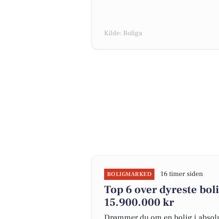
Kilde: Boliga
16 timer siden
BOLIGMARKED
Top 6 over dyreste bolig
15.900.000 kr
Drømmer du om en bolig i absolut