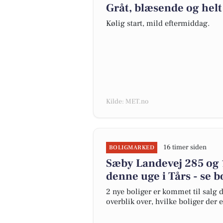
Gråt, blæsende og helt 
Kølig start, mild eftermiddag.
Kilde: MET.no
16 timer siden
BOLIGMARKED
Sæby Landevej 285 og 1
denne uge i Tårs - se b
2 nye boliger er kommet til salg d
overblik over, hvilke boliger der 