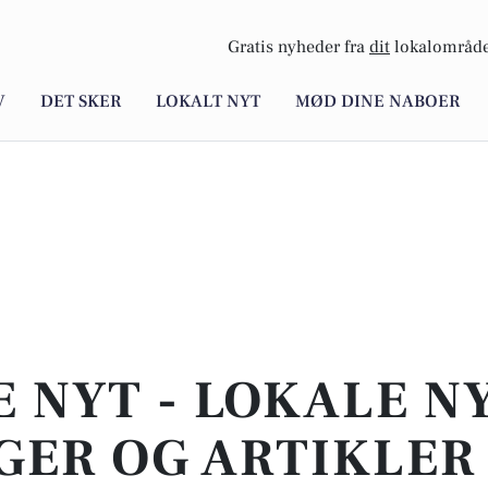
Gratis nyheder fra
dit
lokalområde
V
DET SKER
LOKALT NYT
MØD DINE NABOER
E NYT - LOKALE N
GER OG ARTIKLER 