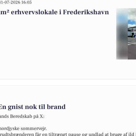
31-07-2026 16:05
 m² erhvervslokale i Frederikshavn
 gnist nok til brand
lands Beredskab på X:
 nordjyske sommervejr.
krudtsbrænderen får en tiltrængt pause og undlad at bruge af ild