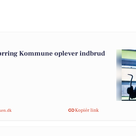
jørring Kommune oplever indbrud
Kopiér link
nken.dk