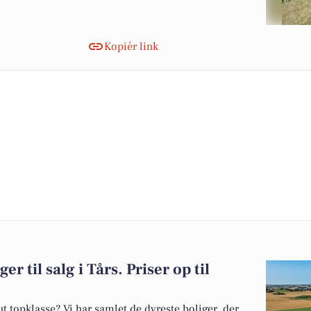
Kopiér link
er til salg i Tårs. Priser op til
 topklasse? Vi har samlet de dyreste boliger, der