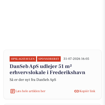
31-07-2026 16:05
OPSLAGSTAVLEN
SPONSORERET
DanSeb ApS udlejer 51 m²
erhvervslokale i Frederikshavn
Så er der nyt fra DanSeb ApS
Læs hele artiklen her
Kopiér link