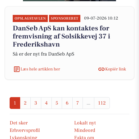
09-07-2026 10:12
OPSLAGSTAVLEN
SPONSORERET
DanSeb ApS kan kontaktes for
fremvisning af Solsikkevej 37 i
Frederikshavn
Så er der nyt fra DanSeb ApS
Læs hele artiklen her
Kopiér link
1
2
3
4
5
6
7
...
112
Det sker
Lokalt nyt
Erhvervsprofil
Mindeord
Lykønskning
Fakta om