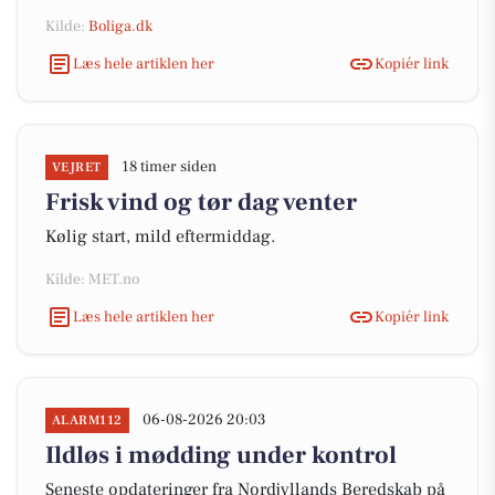
Kilde:
Boliga.dk
Læs hele artiklen her
Kopiér link
18 timer siden
VEJRET
Frisk vind og tør dag venter
Kølig start, mild eftermiddag.
Kilde: MET.no
Læs hele artiklen her
Kopiér link
06-08-2026 20:03
ALARM112
Ildløs i mødding under kontrol
Seneste opdateringer fra Nordjyllands Beredskab på