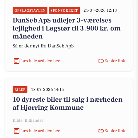
21-07-2026 12:13
OPSLAGSTAVLEN
SPONSORERET
DanSeb ApS udlejer 3-værelses
lejlighed i Løgstør til 3.900 kr. om
måneden
Så er der nyt fra DanSeb ApS
Læs hele artiklen her
Kopiér link
18-07-2026 14:15
BILER
10 dyreste biler til salg i nærheden
af Hjørring Kommune
Kilde: Bilhandel
Læs hele artiklen her
Kopiér link