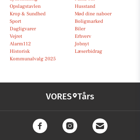
Opslagstavlen
Husstand
Krop & Sundhed
Mød dine naboer
Sport
Boligmarked
Dagligvarer
Biler
Vejret
Erhverv
Alarm112
Jobnyt
Historisk
Læserbidrag
Kommunalvalg 2025
VORES
Tårs