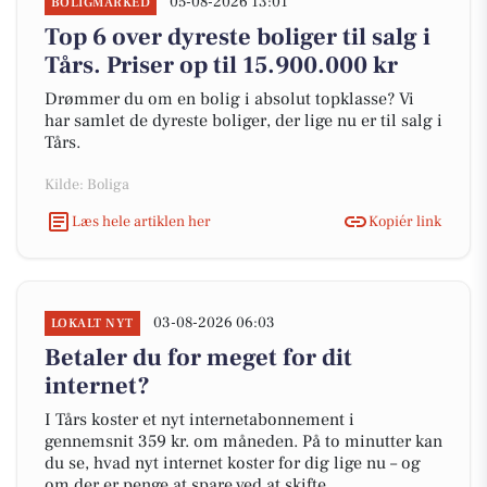
05-08-2026 13:01
BOLIGMARKED
Top 6 over dyreste boliger til salg i
Tårs. Priser op til 15.900.000 kr
Drømmer du om en bolig i absolut topklasse? Vi
har samlet de dyreste boliger, der lige nu er til salg i
Tårs.
Kilde: Boliga
Læs hele artiklen her
Kopiér link
03-08-2026 06:03
LOKALT NYT
Betaler du for meget for dit
internet?
I Tårs koster et nyt internetabonnement i
gennemsnit 359 kr. om måneden. På to minutter kan
du se, hvad nyt internet koster for dig lige nu – og
om der er penge at spare ved at skifte.