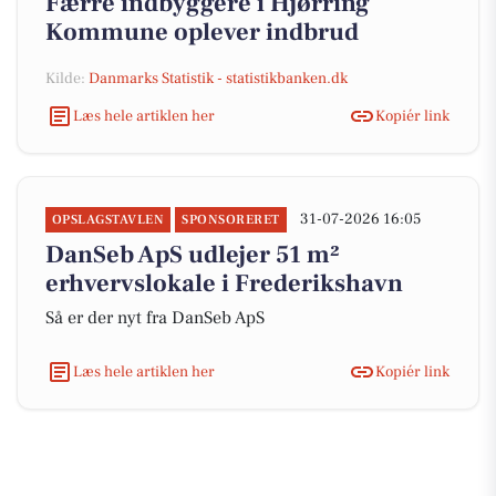
Færre indbyggere i Hjørring
Kommune oplever indbrud
Kilde:
Danmarks Statistik - statistikbanken.dk
Læs hele artiklen her
Kopiér link
31-07-2026 16:05
OPSLAGSTAVLEN
SPONSORERET
DanSeb ApS udlejer 51 m²
erhvervslokale i Frederikshavn
Så er der nyt fra DanSeb ApS
Læs hele artiklen her
Kopiér link