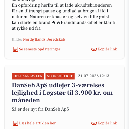
En opfordring herfra til at lade ukrudtsbrænderen
får en tiltrængt pause og undlad at bruge af ild i
naturen. Naturen er knastør og selv én lille gnist
kan starte en brand 🔥🔥Brandmandskabet er klar til
at rykke ud fra
Kilde:
Nordjyllands Beredskab
Se seneste opdateringer
Kopiér link
21-07-2026 12:13
OPSLAGSTAVLEN
SPONSORERET
DanSeb ApS udlejer 3-værelses
lejlighed i Løgstør til 3.900 kr. om
måneden
Så er der nyt fra DanSeb ApS
Læs hele artiklen her
Kopiér link