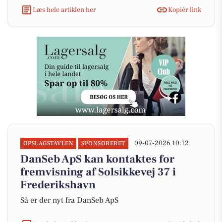
Læs hele artiklen her
Kopiér link
09-07-2026 10:12
OPSLAGSTAVLEN
SPONSORERET
DanSeb ApS kan kontaktes for
fremvisning af Solsikkevej 37 i
Frederikshavn
Så er der nyt fra DanSeb ApS