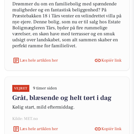
Drømmer du om en familiebolig med spændende
muligheder og en fantastisk beliggenhed? På
Præstebakken 18 i Tårs venter en velindrettet villa på
nye ejere. Denne bolig, som nu er til salg hos Estate
Boligmægleren Tårs, byder på fire rummelige
værelser, en skøn have med terrasser og en smuk
udsigt over landskabet, som alt sammen skaber en
perfekt ramme for familielivet.
Læs hele artiklen her
Kopiér link
9 timer siden
VEJRET
Gråt, blæsende og helt tørt i dag
Kølig start, mild eftermiddag.
Kilde: MET.no
Læs hele artiklen her
Kopiér link