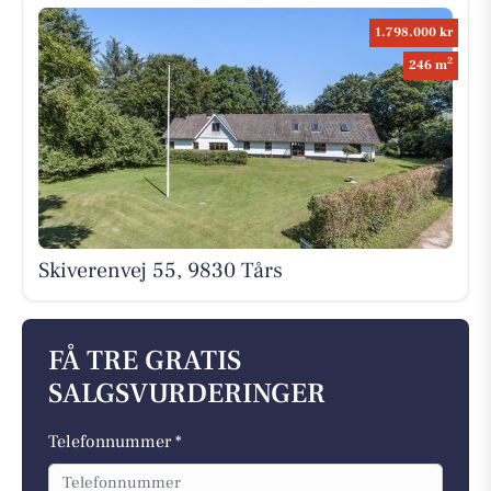
1.798.000 kr
2
246 m
Skiverenvej 55, 9830 Tårs
FÅ TRE GRATIS
SALGSVURDERINGER
Telefonnummer *