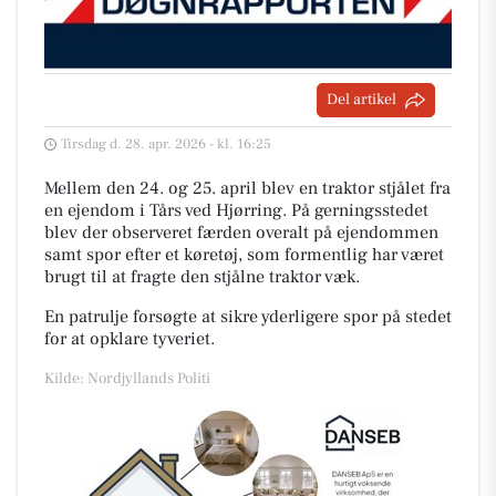
Del artikel
Tirsdag d. 28. apr. 2026 - kl. 16:25
Mellem den 24. og 25. april blev en traktor stjålet fra
en ejendom i Tårs ved Hjørring. På gerningsstedet
blev der observeret færden overalt på ejendommen
samt spor efter et køretøj, som formentlig har været
brugt til at fragte den stjålne traktor væk.
En patrulje forsøgte at sikre yderligere spor på stedet
for at opklare tyveriet.
Kilde: Nordjyllands Politi