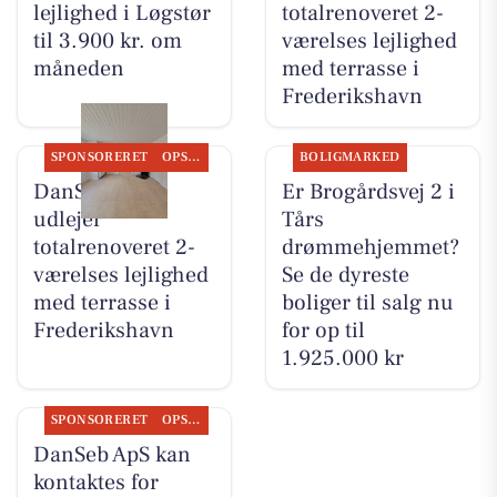
lejlighed i Løgstør
totalrenoveret 2-
til 3.900 kr. om
værelses lejlighed
måneden
med terrasse i
Frederikshavn
SPONSORERET
OPSLAGSTAVLEN
BOLIGMARKED
DanSeb ApS
Er Brogårdsvej 2 i
udlejer
Tårs
totalrenoveret 2-
drømmehjemmet?
værelses lejlighed
Se de dyreste
med terrasse i
boliger til salg nu
Frederikshavn
for op til
1.925.000 kr
SPONSORERET
OPSLAGSTAVLEN
DanSeb ApS kan
kontaktes for