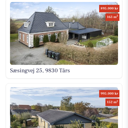
895.000 kr
2
163 m
Sæsingvej 25, 9830 Tårs
995.000 kr
2
152 m