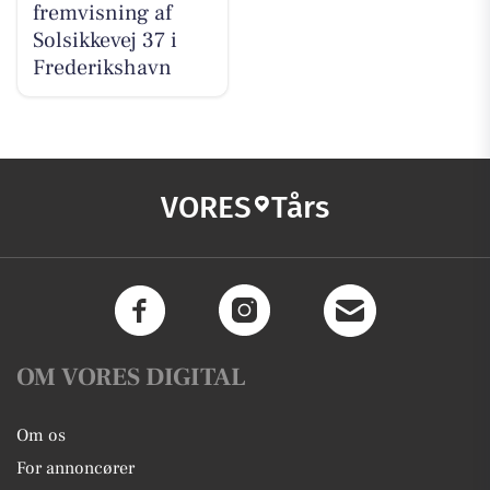
fremvisning af
Solsikkevej 37 i
Frederikshavn
VORES
Tårs
OM VORES DIGITAL
Om os
For annoncører