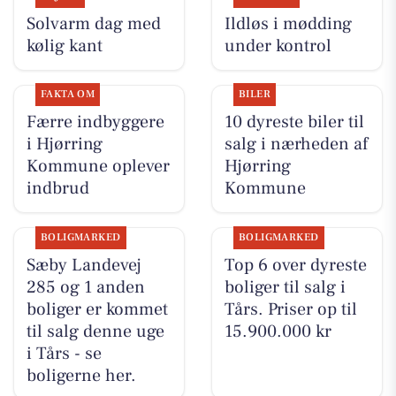
Solvarm dag med
Ildløs i mødding
kølig kant
under kontrol
FAKTA OM
BILER
Færre indbyggere
10 dyreste biler til
i Hjørring
salg i nærheden af
Kommune oplever
Hjørring
indbrud
Kommune
BOLIGMARKED
BOLIGMARKED
Sæby Landevej
Top 6 over dyreste
285 og 1 anden
boliger til salg i
boliger er kommet
Tårs. Priser op til
til salg denne uge
15.900.000 kr
i Tårs - se
boligerne her.