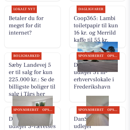
LOKALT NYT
DAGLIGVARER
Betaler du for
Coop365: Lambi
meget for dit
toiletpapir til kun
internet?
16 kr. og Merrild
kaffe til 55 kr.
BOLIGMARKED
SPONSORERET
OPSLAGSTAVLEN
Sæby Landevej 5
DanSeb ApS
er til salg for kun
udlejer 51 m²
225.000 kr.: Se de
erhvervslokale i
billigste boliger til
Frederikshavn
salg i Tårs her
SPONSORERET
OPSLAGSTAVLEN
SPONSORERET
OPSLAGSTAVLEN
DanSeb ApS
DanSeb ApS
udlejer 3-værelses
udlejer