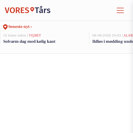
VORES
Tårs
Seneste nyt ›
12 timer siden |
VEJRET
06-08-2026 20:03 |
ALAR
Solvarm dag med kølig kant
Ildløs i mødding und