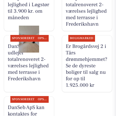
lejlighed i Løgstør
totalrenoveret 2-
til 3.900 kr. om
værelses lejlighed
måneden
med terrasse i
Frederikshavn
SPONSORERET
OPSLAGSTAVLEN
BOLIGMARKED
DanSeb ApS
Er Brogårdsvej 2 i
udlejer
Tårs
totalrenoveret 2-
drømmehjemmet?
værelses lejlighed
Se de dyreste
med terrasse i
boliger til salg nu
Frederikshavn
for op til
1.925.000 kr
SPONSORERET
OPSLAGSTAVLEN
DanSeb ApS kan
kontaktes for