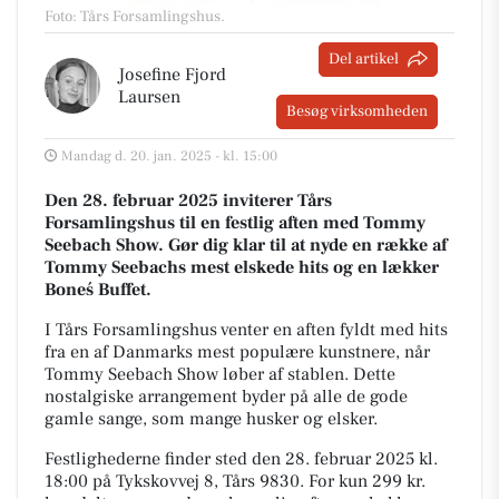
Foto: Tårs Forsamlingshus
.
Del artikel
Josefine Fjord
Laursen
Besøg virksomheden
Mandag d. 20. jan. 2025 - kl. 15:00
Den 28. februar 2025 inviterer Tårs
Forsamlingshus til en festlig aften med Tommy
Seebach Show. Gør dig klar til at nyde en række af
Tommy Seebachs mest elskede hits og en lækker
Boneś Buffet.
I Tårs Forsamlingshus venter en aften fyldt med hits
fra en af Danmarks mest populære kunstnere, når
Tommy Seebach Show løber af stablen. Dette
nostalgiske arrangement byder på alle de gode
gamle sange, som mange husker og elsker.
Festlighederne finder sted den 28. februar 2025 kl.
18:00 på Tykskovvej 8, Tårs 9830. For kun 299 kr.