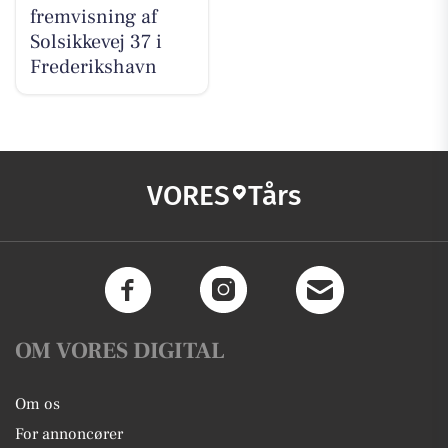
fremvisning af
Solsikkevej 37 i
Frederikshavn
VORES
Tårs
OM VORES DIGITAL
Om os
For annoncører