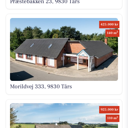
Præstebakken 23, 9830 Tårs
425.000 kr
2
140 m
Morildvej 333, 9830 Tårs
925.000 kr
2
110 m