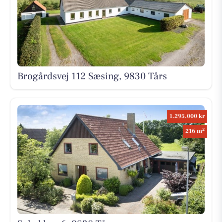
Brogårdsvej 112 Sæsing, 9830 Tårs
1.295.000 kr
2
216 m