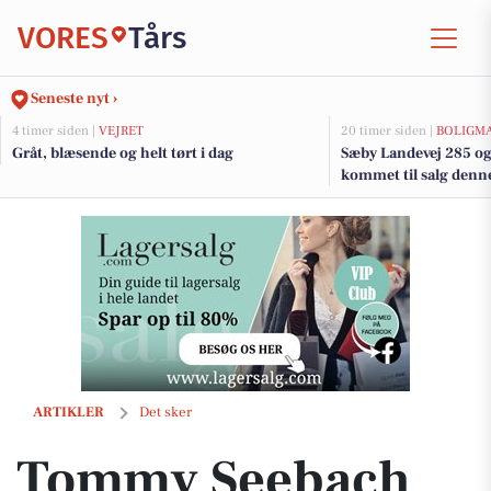
VORES
Tårs
Seneste nyt ›
4 timer siden |
VEJRET
20 timer siden |
BOLIGM
Gråt, blæsende og helt tørt i dag
Sæby Landevej 285 og 
kommet til salg denne 
boligerne her.
Tommy Seebach Show bringer nostalgi til Tårs Forsamlingshus
ARTIKLER
Det sker
Tommy Seebach