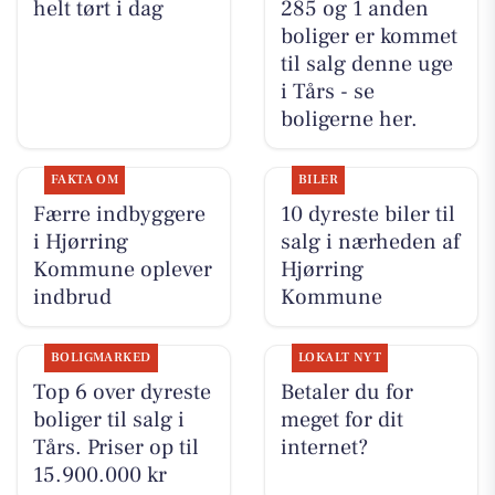
helt tørt i dag
285 og 1 anden
boliger er kommet
til salg denne uge
i Tårs - se
boligerne her.
FAKTA OM
BILER
Færre indbyggere
10 dyreste biler til
i Hjørring
salg i nærheden af
Kommune oplever
Hjørring
indbrud
Kommune
BOLIGMARKED
LOKALT NYT
Top 6 over dyreste
Betaler du for
boliger til salg i
meget for dit
Tårs. Priser op til
internet?
15.900.000 kr