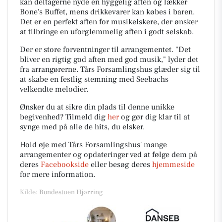
kan deltagerne nyde en hyggelig aften og lækker
Bone's Buffet, mens drikkevarer kan købes i baren.
Det er en perfekt aften for musikelskere, der ønsker
at tilbringe en uforglemmelig aften i godt selskab.
Der er store forventninger til arrangementet. "Det
bliver en rigtig god aften med god musik," lyder det
fra arrangørerne. Tårs Forsamlingshus glæder sig til
at skabe en festlig stemning med Seebachs
velkendte melodier.
Ønsker du at sikre din plads til denne unikke
begivenhed? Tilmeld dig
her
og gør dig klar til at
synge med på alle de hits, du elsker.
Hold øje med Tårs Forsamlingshus' mange
arrangementer og opdateringer ved at følge dem på
deres
Facebookside
eller besøg deres
hjemmeside
for mere information.
Kilde: Bondestuen Hjørring