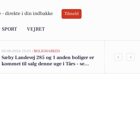
 -
direkte i din indbakke
Tilmeld
SPORT
VEJRET
05-08-2026 13:01 |
BOLIGMARKED
05-08-2026 13:01
‹
›
Sæby Landevej 285 og 1 anden boliger er
Top 6 over dy
kommet til salg denne uge i Tårs - se
Priser op til
boligerne her.