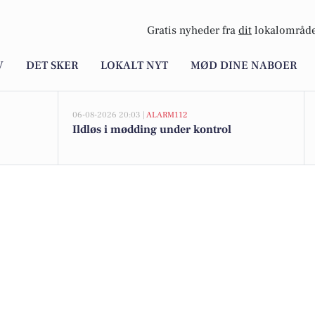
Gratis nyheder fra
dit
lokalområde
V
DET SKER
LOKALT NYT
MØD DINE NABOER
06-08-2026 20:03 |
ALARM112
Ildløs i mødding under kontrol