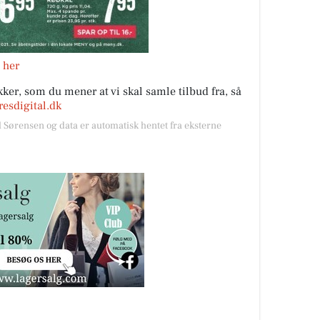
 her
ker, som du mener at vi skal samle tilbud fra, så
esdigital.dk
l Sørensen og data er automatisk hentet fra eksterne