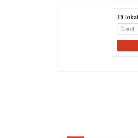
Få loka
Email