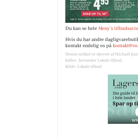
Du kan se hele
Meny’s tilbudsavis
Hvis du har andre dagligvarebutik
kontakt endelig os på
kontakt@vor
Denne artikel er skrevet af Michael Juu
kilder, herunder Lokale tilbud.
Kilde: Lokale tilbud