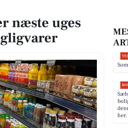
ligvarer
er næste uges
ME
agligvarer
AR
VE
Somm
BO
Sæb
boli
denn
her.