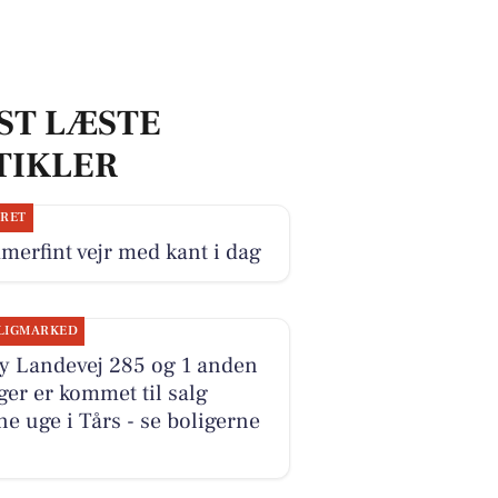
ST LÆSTE
TIKLER
JRET
erfint vejr med kant i dag
LIGMARKED
y Landevej 285 og 1 anden
ger er kommet til salg
e uge i Tårs - se boligerne