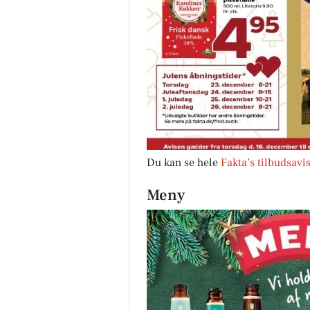
Du kan se hele
Fakta’s tilbudsavi
Meny