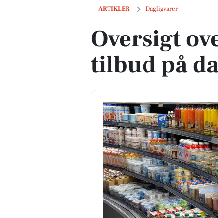
Oversigt over næste uges tilbud på dag
ARTIKLER
Dagligvarer
Oversigt ov
tilbud på d