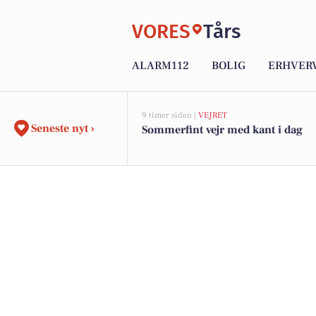
VORES
Tårs
ALARM112
BOLIG
ERHVER
9 timer siden |
VEJRET
Seneste nyt ›
Sommerfint vejr med kant i dag