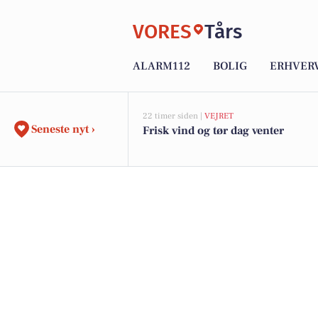
VORES
Tårs
ALARM112
BOLIG
ERHVER
22 timer siden |
VEJRET
Seneste nyt ›
Frisk vind og tør dag venter