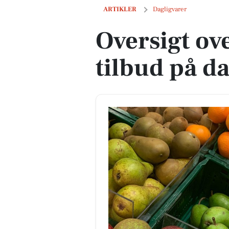
Oversigt over næste uges tilbud på dag
ARTIKLER
Dagligvarer
Oversigt ov
tilbud på d