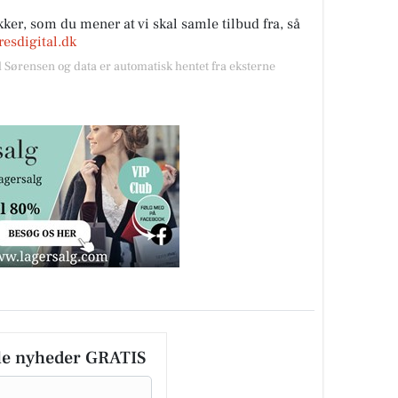
ker, som du mener at vi skal samle tilbud fra, så
esdigital.dk
l Sørensen og data er automatisk hentet fra eksterne
le nyheder GRATIS