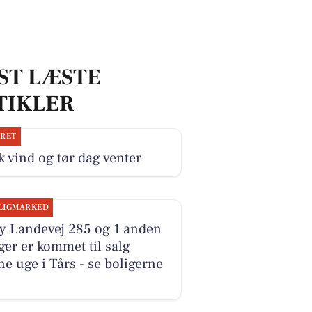
ST LÆSTE
TIKLER
JRET
k vind og tør dag venter
LIGMARKED
y Landevej 285 og 1 anden
ger er kommet til salg
e uge i Tårs - se boligerne