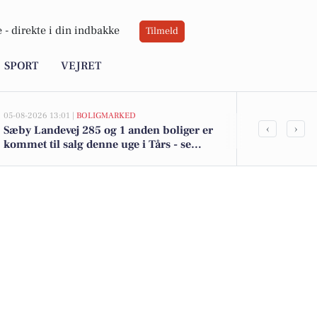
 -
direkte i din indbakke
Tilmeld
SPORT
VEJRET
05-08-2026 13:01 |
BOLIGMARKED
05-08-2026 13:01
‹
›
Sæby Landevej 285 og 1 anden boliger er
Top 6 over dy
kommet til salg denne uge i Tårs - se
Priser op til
boligerne her.