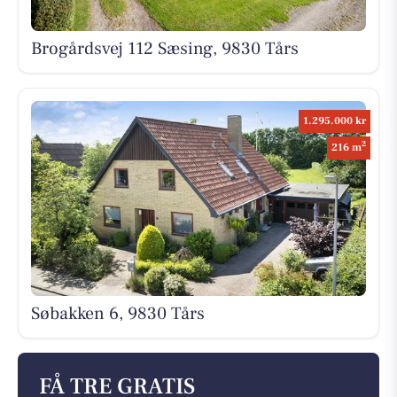
Brogårdsvej 112 Sæsing, 9830 Tårs
1.295.000 kr
2
216 m
Søbakken 6, 9830 Tårs
FÅ TRE GRATIS