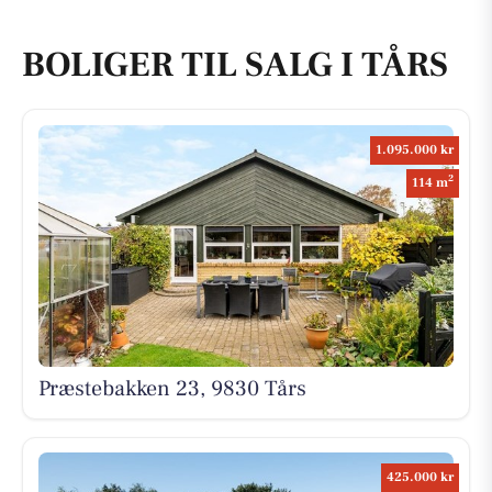
BOLIGER TIL SALG I TÅRS
1.095.000 kr
2
114 m
Præstebakken 23, 9830 Tårs
425.000 kr