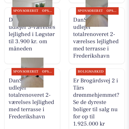
SPONSORERET
OPSLAGSTAVLEN
SPONSORERET
OPSLAGSTAVLEN
DanSeb ApS
DanSeb ApS
udlejer 3-værelses
udlejer
lejlighed i Løgstør
totalrenoveret 2-
til 3.900 kr. om
værelses lejlighed
måneden
med terrasse i
Frederikshavn
SPONSORERET
OPSLAGSTAVLEN
BOLIGMARKED
DanSeb ApS
Er Brogårdsvej 2 i
udlejer
Tårs
totalrenoveret 2-
drømmehjemmet?
værelses lejlighed
Se de dyreste
med terrasse i
boliger til salg nu
Frederikshavn
for op til
1.925.000 kr