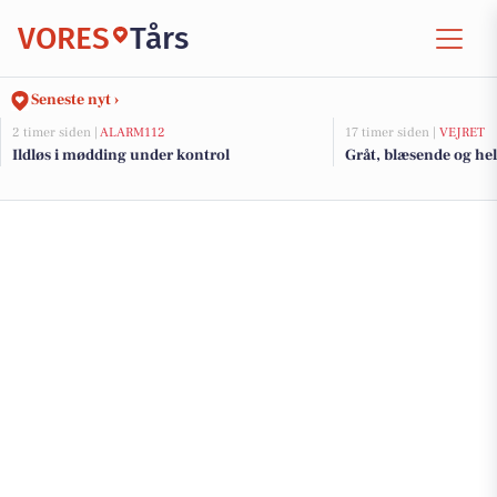
VORES
Tårs
Seneste nyt ›
2 timer siden |
ALARM112
17 timer siden |
VEJRET
Ildløs i mødding under kontrol
Gråt, blæsende og helt