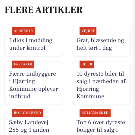
FLERE ARTIKLER
ALARM112
VEJRET
Ildløs i mødding
Gråt, blæsende og
under kontrol
helt tørt i dag
FAKTA OM
BILER
Færre indbyggere
10 dyreste biler til
i Hjørring
salg i nærheden af
Kommune oplever
Hjørring
indbrud
Kommune
BOLIGMARKED
BOLIGMARKED
Sæby Landevej
Top 6 over dyreste
285 og 1 anden
boliger til salg i