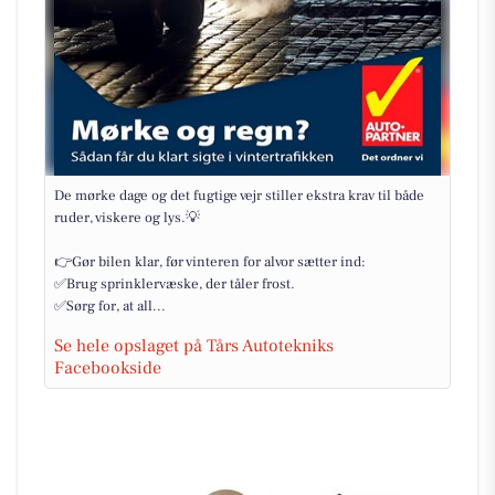
De mørke dage og det fugtige vejr stiller ekstra krav til både
ruder, viskere og lys.💡
👉Gør bilen klar, før vinteren for alvor sætter ind:
✅Brug sprinklervæske, der tåler frost.
✅Sørg for, at all...
Se hele opslaget på Tårs Autotekniks
Facebookside