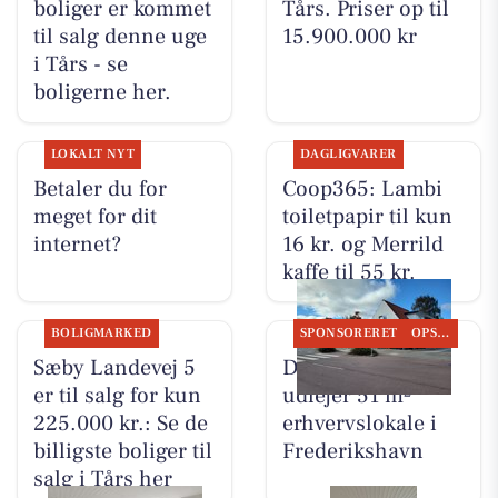
boliger er kommet
Tårs. Priser op til
til salg denne uge
15.900.000 kr
i Tårs - se
boligerne her.
LOKALT NYT
DAGLIGVARER
Betaler du for
Coop365: Lambi
meget for dit
toiletpapir til kun
internet?
16 kr. og Merrild
kaffe til 55 kr.
BOLIGMARKED
SPONSORERET
OPSLAGSTAVLEN
Sæby Landevej 5
DanSeb ApS
er til salg for kun
udlejer 51 m²
225.000 kr.: Se de
erhvervslokale i
billigste boliger til
Frederikshavn
salg i Tårs her