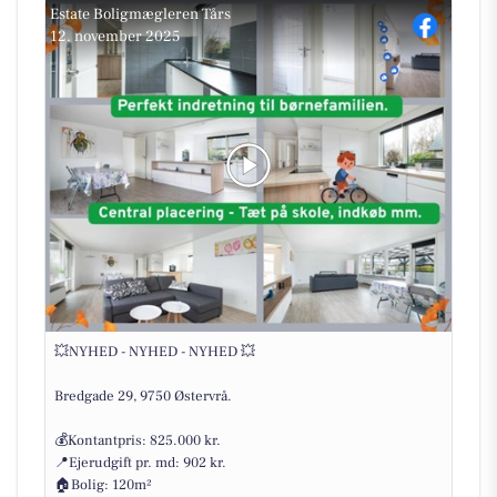
Estate Boligmægleren Tårs
12. november 2025
💥NYHED - NYHED - NYHED 💥
Bredgade 29, 9750 Østervrå.
💰Kontantpris: 825.000 kr.
📍Ejerudgift pr. md: 902 kr.
🏠Bolig: 120m²