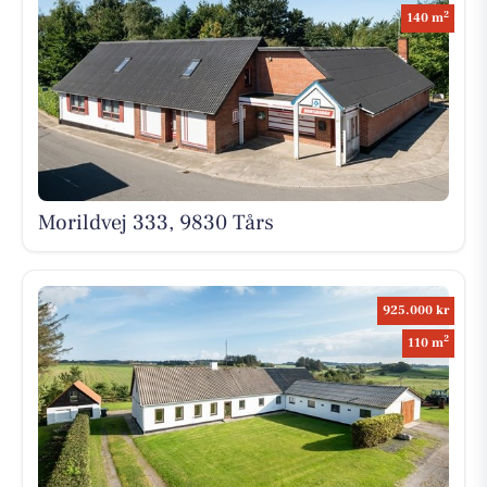
2
140 m
Morildvej 333, 9830 Tårs
925.000 kr
2
110 m