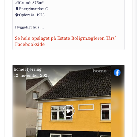
📐Grund: 875m²
🔋Energimærke: C
🛠Opført år: 1973.
Hyggeligt hus,...
Se hele opslaget på Estate Boligmægleren Tårs’
Facebookside
home Hjørring
12. november 2025