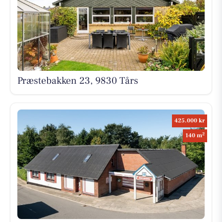
Præstebakken 23, 9830 Tårs
425.000 kr
2
140 m