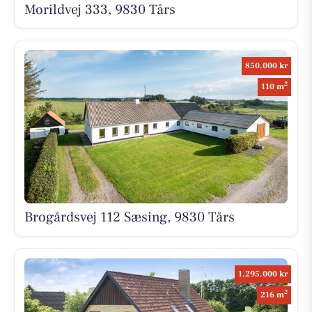
Morildvej 333, 9830 Tårs
850.000 kr
2
110 m
Brogårdsvej 112 Sæsing, 9830 Tårs
1.295.000 kr
2
216 m