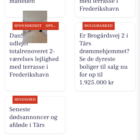
måneden
med terrasse i
Frederikshavn
SPONSORERET
OPSLAGSTAVLEN
BOLIGMARKED
DanSeb ApS
Er Brogårdsvej 2 i
udlejer
Tårs
totalrenoveret 2-
drømmehjemmet?
værelses lejlighed
Se de dyreste
med terrasse i
boliger til salg nu
Frederikshavn
for op til
1.925.000 kr
MINDEORD
Seneste
dødsannoncer og
afdøde i Tårs