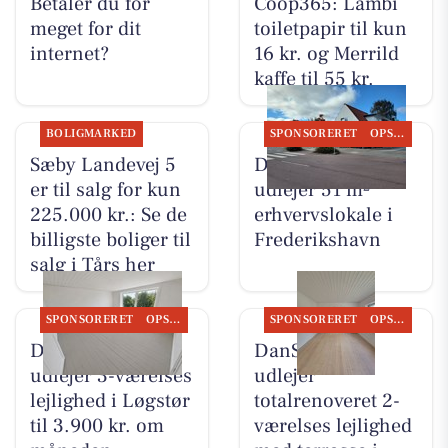
Betaler du for
Coop365: Lambi
meget for dit
toiletpapir til kun
internet?
16 kr. og Merrild
kaffe til 55 kr.
BOLIGMARKED
SPONSORERET
OPSLAGSTAVLEN
Sæby Landevej 5
DanSeb ApS
er til salg for kun
udlejer 51 m²
225.000 kr.: Se de
erhvervslokale i
billigste boliger til
Frederikshavn
salg i Tårs her
SPONSORERET
OPSLAGSTAVLEN
SPONSORERET
OPSLAGSTAVLEN
DanSeb ApS
DanSeb ApS
udlejer 3-værelses
udlejer
lejlighed i Løgstør
totalrenoveret 2-
til 3.900 kr. om
værelses lejlighed