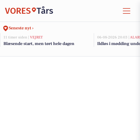
VORES
Tårs
Seneste nyt ›
11 timer siden |
VEJRET
06-08-2026 20:03 |
ALAR
Blæsende start, men tørt hele dagen
Ildløs i mødding und