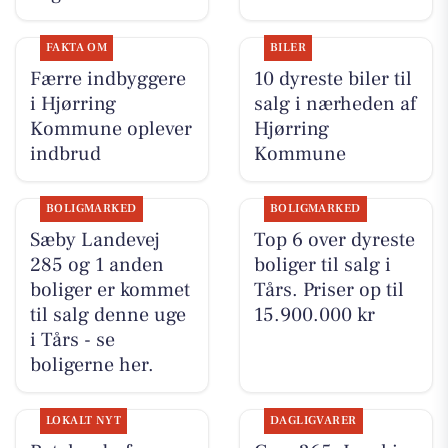
FAKTA OM
BILER
Færre indbyggere
10 dyreste biler til
i Hjørring
salg i nærheden af
Kommune oplever
Hjørring
indbrud
Kommune
BOLIGMARKED
BOLIGMARKED
Sæby Landevej
Top 6 over dyreste
285 og 1 anden
boliger til salg i
boliger er kommet
Tårs. Priser op til
til salg denne uge
15.900.000 kr
i Tårs - se
boligerne her.
LOKALT NYT
DAGLIGVARER