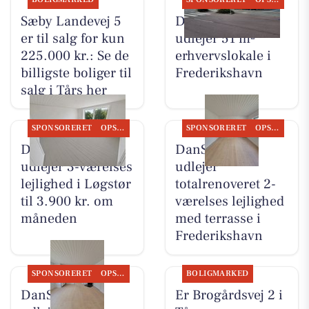
Sæby Landevej 5
DanSeb ApS
er til salg for kun
udlejer 51 m²
225.000 kr.: Se de
erhvervslokale i
billigste boliger til
Frederikshavn
salg i Tårs her
SPONSORERET
OPSLAGSTAVLEN
SPONSORERET
OPSLAGSTAVLEN
DanSeb ApS
DanSeb ApS
udlejer 3-værelses
udlejer
lejlighed i Løgstør
totalrenoveret 2-
til 3.900 kr. om
værelses lejlighed
måneden
med terrasse i
Frederikshavn
SPONSORERET
OPSLAGSTAVLEN
BOLIGMARKED
DanSeb ApS
Er Brogårdsvej 2 i