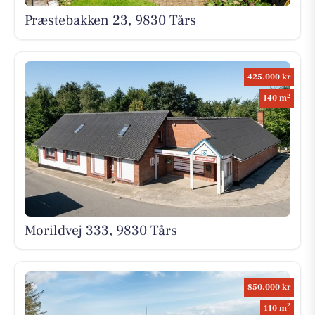
Præstebakken 23, 9830 Tårs
425.000 kr
2
140 m
Morildvej 333, 9830 Tårs
850.000 kr
2
110 m