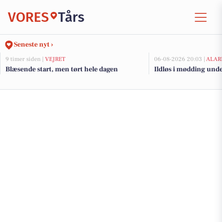
VORES
Tårs
Seneste nyt ›
9 timer siden |
VEJRET
06-08-2026 20:03 |
ALAR
Blæsende start, men tørt hele dagen
Ildløs i mødding und