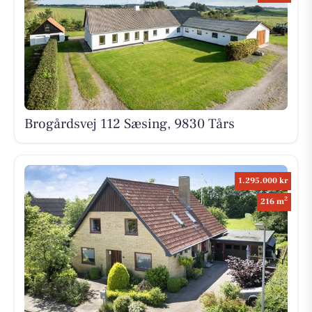
Brogårdsvej 112 Sæsing, 9830 Tårs
1.295.000 kr
2
216 m