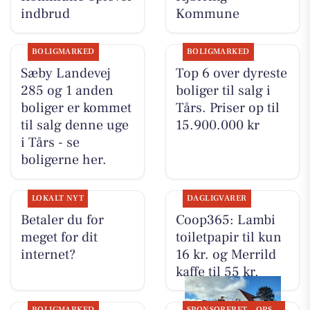
indbrud
Kommune
BOLIGMARKED
BOLIGMARKED
Sæby Landevej
Top 6 over dyreste
285 og 1 anden
boliger til salg i
boliger er kommet
Tårs. Priser op til
til salg denne uge
15.900.000 kr
i Tårs - se
boligerne her.
LOKALT NYT
DAGLIGVARER
Betaler du for
Coop365: Lambi
meget for dit
toiletpapir til kun
internet?
16 kr. og Merrild
kaffe til 55 kr.
BOLIGMARKED
SPONSORERET
OPSLAGSTAVLEN