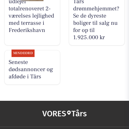
udlejer
Tårs
totalrenoveret 2-
drømmehjemmet?
værelses lejlighed
Se de dyreste
med terrasse i
boliger til salg nu
Frederikshavn
for op til
1.925.000 kr
MINDEORD
Seneste
dødsannoncer og
afdøde i Tårs
VORES
Tårs