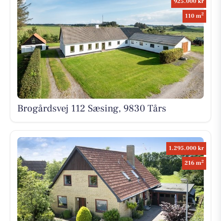
925.000 kr
2
110 m
Brogårdsvej 112 Sæsing, 9830 Tårs
1.295.000 kr
2
216 m