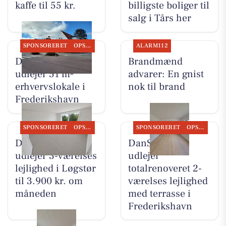
kaffe til 55 kr.
billigste boliger til
salg i Tårs her
SPONSORERET
OPSLAGSTAVLEN
ALARM112
DanSeb ApS
Brandmænd
udlejer 51 m²
advarer: En gnist
erhvervslokale i
nok til brand
Frederikshavn
SPONSORERET
OPSLAGSTAVLEN
SPONSORERET
OPSLAGSTAVLEN
DanSeb ApS
DanSeb ApS
udlejer 3-værelses
udlejer
lejlighed i Løgstør
totalrenoveret 2-
til 3.900 kr. om
værelses lejlighed
måneden
med terrasse i
Frederikshavn