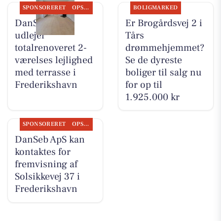
SPONSORERET
OPSLAGSTAVLEN
BOLIGMARKED
DanSeb ApS
Er Brogårdsvej 2 i
udlejer
Tårs
totalrenoveret 2-
drømmehjemmet?
værelses lejlighed
Se de dyreste
med terrasse i
boliger til salg nu
Frederikshavn
for op til
1.925.000 kr
SPONSORERET
OPSLAGSTAVLEN
DanSeb ApS kan
kontaktes for
fremvisning af
Solsikkevej 37 i
Frederikshavn