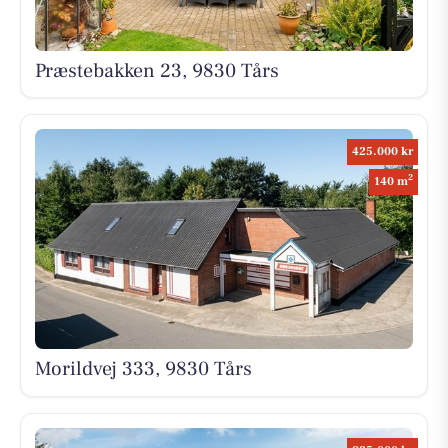
Præstebakken 23, 9830 Tårs
425.000 kr
2
140 m
Morildvej 333, 9830 Tårs