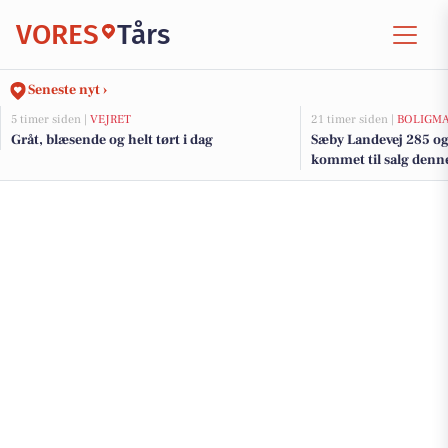
VORES
Tårs
Seneste nyt ›
5 timer siden |
VEJRET
21 timer siden |
BOLIGM
Gråt, blæsende og helt tørt i dag
Sæby Landevej 285 og 
kommet til salg denne 
boligerne her.