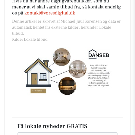
Hvis du har andre dagligvarebutikker, som du
mener at vi skal samle tilbud fra, så kontakt endelig
os på
kontakt@voresdigital.dk
Denne artikel er skrevet af Michael Juul Sørensen og data er
automatisk hentet fra eksterne kilder, herunder Lokale
tilbud.
Kilde: Lokale tilbud
Få lokale nyheder GRATIS
Email