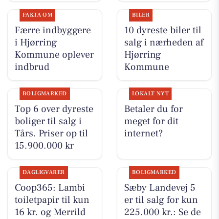
FAKTA OM
BILER
Færre indbyggere
10 dyreste biler til
i Hjørring
salg i nærheden af
Kommune oplever
Hjørring
indbrud
Kommune
BOLIGMARKED
LOKALT NYT
Top 6 over dyreste
Betaler du for
boliger til salg i
meget for dit
Tårs. Priser op til
internet?
15.900.000 kr
DAGLIGVARER
BOLIGMARKED
Coop365: Lambi
Sæby Landevej 5
toiletpapir til kun
er til salg for kun
16 kr. og Merrild
225.000 kr.: Se de