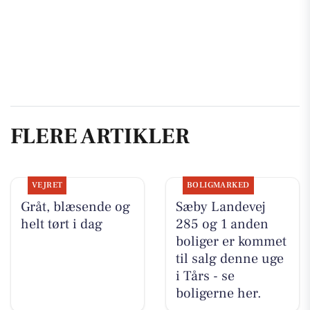
FLERE ARTIKLER
VEJRET
BOLIGMARKED
Gråt, blæsende og
Sæby Landevej
helt tørt i dag
285 og 1 anden
boliger er kommet
til salg denne uge
i Tårs - se
boligerne her.