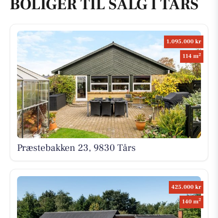
BOLIGER TIL SALG I TÅRS
1.095.000 kr
2
114 m
Præstebakken 23, 9830 Tårs
425.000 kr
2
140 m