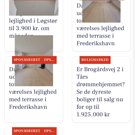
DanSeb ApS
DanSeb ApS
udlejer 3-værelses
udlejer
lejlighed i Løgstør
totalrenoveret 2-
til 3.900 kr. om
værelses lejlighed
måneden
med terrasse i
Frederikshavn
SPONSORERET
OPSLAGSTAVLEN
BOLIGMARKED
DanSeb ApS
Er Brogårdsvej 2 i
udlejer
Tårs
totalrenoveret 2-
drømmehjemmet?
værelses lejlighed
Se de dyreste
med terrasse i
boliger til salg nu
Frederikshavn
for op til
1.925.000 kr
SPONSORERET
OPSLAGSTAVLEN