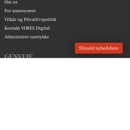
Om os
For annoncører
Vilkår og Privatlivspolitik
Kontakt VORES Digital
Administrer samtykke
Tilmeld nyhedsbrev
GENVEJE
Seneste nyt fra Tårs
Vores lokale erhverv
Kalenderen for Tårs
Fakta om Tårs
Erhvervsartikler
Hjørring Kommune
Få en gratis salgsvurdering