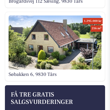
Brogårdsvej 112 Sæsing, 9830 Tårs
1.295.000 kr
2
216 m
Søbakken 6, 9830 Tårs
FÅ TRE GRATIS
SALGSVURDERINGER