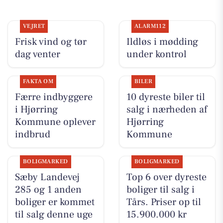
VEJRET
ALARM112
Frisk vind og tør
Ildløs i mødding
dag venter
under kontrol
FAKTA OM
BILER
Færre indbyggere
10 dyreste biler til
i Hjørring
salg i nærheden af
Kommune oplever
Hjørring
indbrud
Kommune
BOLIGMARKED
BOLIGMARKED
Sæby Landevej
Top 6 over dyreste
285 og 1 anden
boliger til salg i
boliger er kommet
Tårs. Priser op til
til salg denne uge
15.900.000 kr