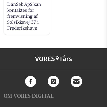
DanSeb ApS kan
kontaktes for
fremvisning af
Solsikkevej 37 i
Frederikshavn
VORES
Tårs
OM VORES DIGITAL