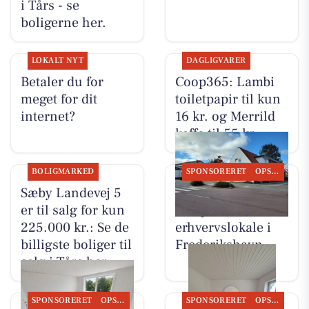
i Tårs - se
boligerne her.
LOKALT NYT
DAGLIGVARER
Betaler du for
Coop365: Lambi
meget for dit
toiletpapir til kun
internet?
16 kr. og Merrild
kaffe til 55 kr.
BOLIGMARKED
SPONSORERET
OPSLAGSTAVLEN
Sæby Landevej 5
DanSeb ApS
er til salg for kun
udlejer 51 m²
225.000 kr.: Se de
erhvervslokale i
billigste boliger til
Frederikshavn
salg i Tårs her
SPONSORERET
OPSLAGSTAVLEN
SPONSORERET
OPSLAGSTAVLEN