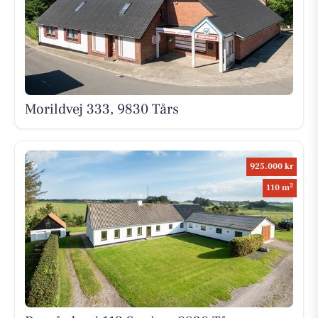
Morildvej 333, 9830 Tårs
925.000 kr
2
110 m