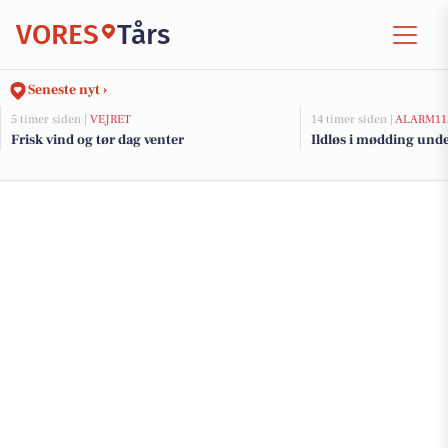
VORES
Tårs
Seneste nyt ›
5 timer siden |
VEJRET
14 timer siden |
ALARM11
Frisk vind og tør dag venter
Ildløs i mødding und