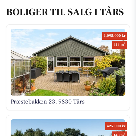
BOLIGER TIL SALG I TÅRS
1.095.000 kr
2
114 m
Præstebakken 23, 9830 Tårs
425.000 kr
2
140 m