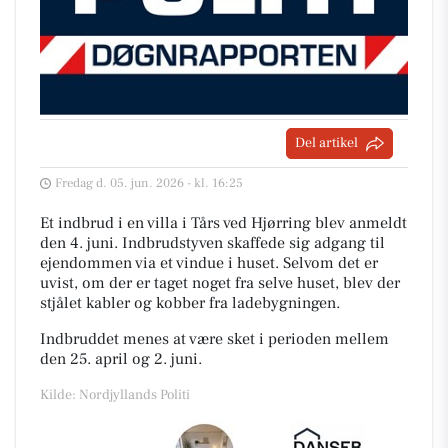
Del artikel
Fredag d. 05. jun. 2026 - kl. 16:25
Et indbrud i en villa i Tårs ved Hjørring blev anmeldt
den 4. juni. Indbrudstyven skaffede sig adgang til
ejendommen via et vindue i huset. Selvom det er
uvist, om der er taget noget fra selve huset, blev der
stjålet kabler og kobber fra ladebygningen.
Indbruddet menes at være sket i perioden mellem
den 25. april og 2. juni.
Kilde: Nordjyllands Politi