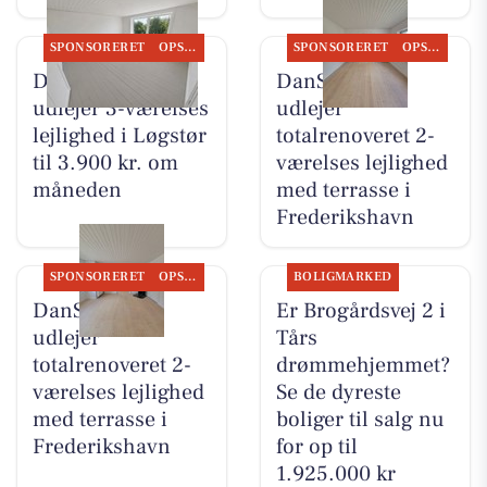
SPONSORERET
OPSLAGSTAVLEN
SPONSORERET
OPSLAGSTAVLEN
DanSeb ApS
DanSeb ApS
udlejer 3-værelses
udlejer
lejlighed i Løgstør
totalrenoveret 2-
til 3.900 kr. om
værelses lejlighed
måneden
med terrasse i
Frederikshavn
SPONSORERET
OPSLAGSTAVLEN
BOLIGMARKED
DanSeb ApS
Er Brogårdsvej 2 i
udlejer
Tårs
totalrenoveret 2-
drømmehjemmet?
værelses lejlighed
Se de dyreste
med terrasse i
boliger til salg nu
Frederikshavn
for op til
1.925.000 kr