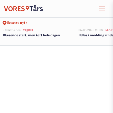
VORES
Tårs
Seneste nyt ›
9 timer siden |
VEJRET
06-08-2026 20:03 |
ALAR
Blæsende start, men tørt hele dagen
Ildløs i mødding und