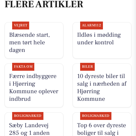
FLERE ARTIKLER
VEJRET
ALARM112
Blæsende start,
Ildløs i mødding
men tørt hele
under kontrol
dagen
FAKTA OM
BILER
Færre indbyggere
10 dyreste biler til
i Hjørring
salg i nærheden af
Kommune oplever
Hjørring
indbrud
Kommune
BOLIGMARKED
BOLIGMARKED
Sæby Landevej
Top 6 over dyreste
285 og 1 anden
boliger til salg i