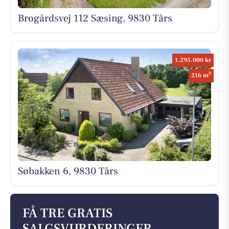
Brogårdsvej 112 Sæsing, 9830 Tårs
1.295.000 kr
2
216 m
Søbakken 6, 9830 Tårs
FÅ TRE GRATIS
SALGSVURDERINGER