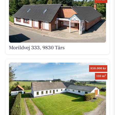
Morildvej 333, 9830 Tårs
850.000 kr
2
110 m