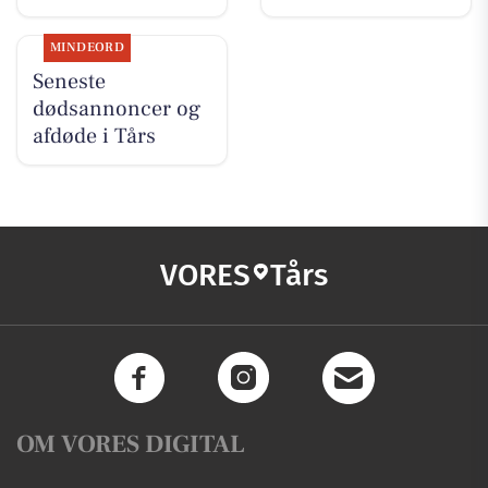
MINDEORD
Seneste
dødsannoncer og
afdøde i Tårs
VORES
Tårs
OM VORES DIGITAL