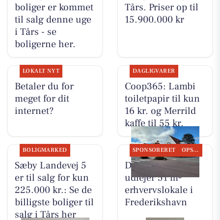
boliger er kommet
Tårs. Priser op til
til salg denne uge
15.900.000 kr
i Tårs - se
boligerne her.
LOKALT NYT
DAGLIGVARER
Betaler du for
Coop365: Lambi
meget for dit
toiletpapir til kun
internet?
16 kr. og Merrild
kaffe til 55 kr.
BOLIGMARKED
SPONSORERET
OPSLAGSTAVLEN
Sæby Landevej 5
DanSeb ApS
er til salg for kun
udlejer 51 m²
225.000 kr.: Se de
erhvervslokale i
billigste boliger til
Frederikshavn
salg i Tårs her