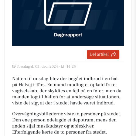
Del artikel
Torsdag d. 05. dec. 2024 - kl. 14:25
Natten til onsdag blev der begået indbrud i en hal
på Halvej i Tårs. En mand modtog et opkald fra et
vagtselskab, der skyldtes en fejl på en føler, men da
manden tog til hallen for at undersøge situationen,
viste det sig, at der i stedet havde været indbrud.
Overvågningsbillederne viste to personer på stedet.
Den ene person ødelagde et depotrum, mens den
anden stjal musikudstyr og æbleskiver.
Efterfølgende kørte de to personer fra stedet.