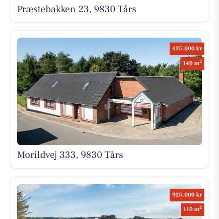
Præstebakken 23, 9830 Tårs
425.000 kr
2
140 m
Morildvej 333, 9830 Tårs
925.000 kr
2
110 m