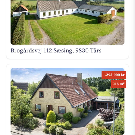
Brogårdsvej 112 Sæsing, 9830 Tårs
1.295.000 kr
2
216 m