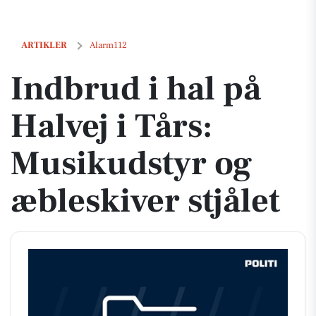
Indbrud i hal på Halvej i Tårs: Musikudstyr og æbleskiver stjålet
ARTIKLER
Alarm112
Indbrud i hal på
Halvej i Tårs:
Musikudstyr og
æbleskiver stjålet