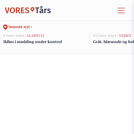
VORES
Tårs
Seneste nyt ›
8 timer siden |
ALARM112
23 timer siden |
VEJRET
Ildløs i mødding under kontrol
Gråt, blæsende og helt