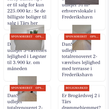
er til salg for kun
udlejer 51 m²
225.000 kr.: Se de
erhvervslokale i
billigste boliger til
Frederikshavn
salg i Tårs her
SPONSORERET
OPSLAGSTAVLEN
SPONSORERET
OPSLAGSTAVLEN
DanSeb ApS
DanSeb ApS
udlejer 3-værelses
udlejer
lejlighed i Løgstør
totalrenoveret 2-
til 3.900 kr. om
værelses lejlighed
måneden
med terrasse i
Frederikshavn
SPONSORERET
OPSLAGSTAVLEN
BOLIGMARKED
DanSeb ApS
Er Brogårdsvej 2 i
udlejer
Tårs
totalrenoveret 2-
drømmehjemmet?