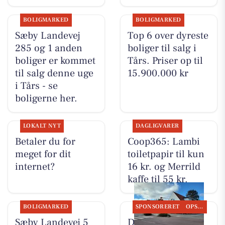
BOLIGMARKED
BOLIGMARKED
Sæby Landevej
Top 6 over dyreste
285 og 1 anden
boliger til salg i
boliger er kommet
Tårs. Priser op til
til salg denne uge
15.900.000 kr
i Tårs - se
boligerne her.
LOKALT NYT
DAGLIGVARER
Betaler du for
Coop365: Lambi
meget for dit
toiletpapir til kun
internet?
16 kr. og Merrild
kaffe til 55 kr.
BOLIGMARKED
SPONSORERET
OPSLAGSTAVLEN
Sæby Landevej 5
DanSeb ApS