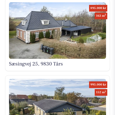
895.000 kr
2
163 m
Sæsingvej 25, 9830 Tårs
995.000 kr
2
152 m