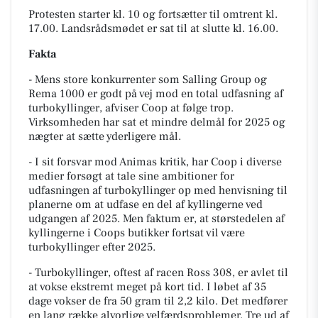
Protesten starter kl. 10 og fortsætter til omtrent kl.
17.00. Landsrådsmødet er sat til at slutte kl. 16.00.
Fakta
- Mens store konkurrenter som Salling Group og
Rema 1000 er godt på vej mod en total udfasning af
turbokyllinger, afviser Coop at følge trop.
Virksomheden har sat et mindre delmål for 2025 og
nægter at sætte yderligere mål.
- I sit forsvar mod Animas kritik, har Coop i diverse
medier forsøgt at tale sine ambitioner for
udfasningen af turbokyllinger op med henvisning til
planerne om at udfase en del af kyllingerne ved
udgangen af 2025. Men faktum er, at størstedelen af
kyllingerne i Coops butikker fortsat vil være
turbokyllinger efter 2025.
- Turbokyllinger, oftest af racen Ross 308, er avlet til
at vokse ekstremt meget på kort tid. I løbet af 35
dage vokser de fra 50 gram til 2,2 kilo. Det medfører
en lang række alvorlige velfærdsproblemer. Tre ud af