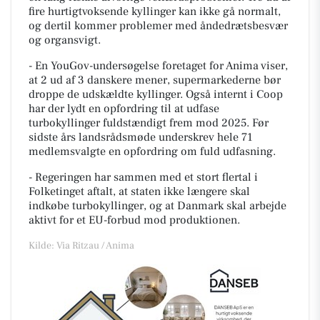
fire hurtigtvoksende kyllinger kan ikke gå normalt,
og dertil kommer problemer med åndedrætsbesvær
og organsvigt.
- En YouGov-undersøgelse foretaget for Anima viser,
at 2 ud af 3 danskere mener, supermarkederne bør
droppe de udskældte kyllinger. Også internt i Coop
har der lydt en opfordring til at udfase
turbokyllinger fuldstændigt frem mod 2025. Før
sidste års landsrådsmøde underskrev hele 71
medlemsvalgte en opfordring om fuld udfasning.
- Regeringen har sammen med et stort flertal i
Folketinget aftalt, at staten ikke længere skal
indkøbe turbokyllinger, og at Danmark skal arbejde
aktivt for et EU-forbud mod produktionen.
Kilde: Via Ritzau / Anima