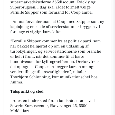
supermarkedskæderne 365discount, Kvickly og
Superbrugsen. I dag skal rådet formelt vælge
Pernille Skipper som formand for Coop amba.
I Anima forventer man, at Coop med Skipper som ny
kaptajn og en kæde af servicestationer i ryggen vil
foretage et vigtigt kursskifte:
“Pernille Skipper kommer fra et politisk parti, som
har bakket helhjertet op om en udfasning af
turbokyllinger, og servicestationerne som branche
er helt i front, når det kommer til at hæve
bundniveauet for kyllingevelfærden. Derfor virker
det oplagt, at Coop snart lægger kursen om og
vender tilbage til ansvarligheden”, udtaler
Thorbjørn Schiønning, kommunikationschef hos
Anima.
Tidspunkt og sted
Protesten finder sted foran landsrådsmødet ved
Severin Kursuscenter, Skovsvinget 25, 5500
Middelfart.