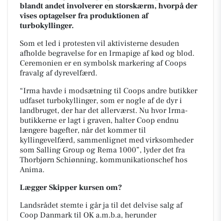
blandt andet involverer en storskærm, hvorpå der
vises optagelser fra produktionen af
turbokyllinger.
Som et led i protesten vil aktivisterne desuden
afholde begravelse for en Irmapige af kød og blod.
Ceremonien er en symbolsk markering af Coops
fravalg af dyrevelfærd.
“Irma havde i modsætning til Coops andre butikker
udfaset turbokyllinger, som er nogle af de dyr i
landbruget, der har det allerværst. Nu hvor Irma-
butikkerne er lagt i graven, halter Coop endnu
længere bagefter, når det kommer til
kyllingevelfærd, sammenlignet med virksomheder
som Salling Group og Rema 1000”, lyder det fra
Thorbjørn Schiønning, kommunikationschef hos
Anima.
Lægger Skipper kursen om?
Landsrådet stemte i går ja til det delvise salg af
Coop Danmark til OK a.m.b.a, herunder