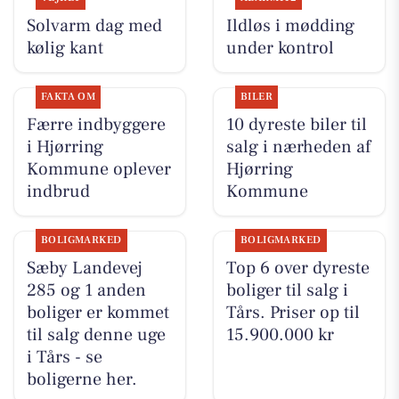
Solvarm dag med
Ildløs i mødding
kølig kant
under kontrol
FAKTA OM
BILER
Færre indbyggere
10 dyreste biler til
i Hjørring
salg i nærheden af
Kommune oplever
Hjørring
indbrud
Kommune
BOLIGMARKED
BOLIGMARKED
Sæby Landevej
Top 6 over dyreste
285 og 1 anden
boliger til salg i
boliger er kommet
Tårs. Priser op til
til salg denne uge
15.900.000 kr
i Tårs - se
boligerne her.