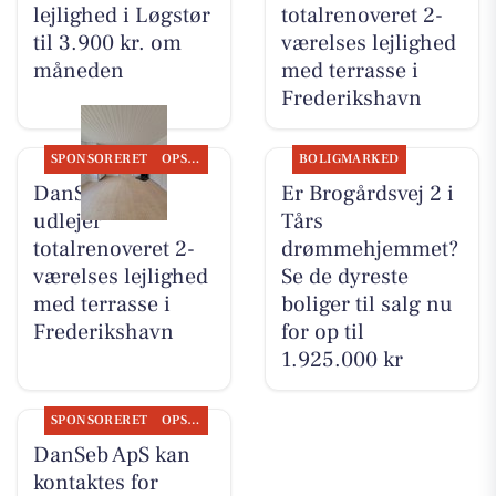
lejlighed i Løgstør
totalrenoveret 2-
til 3.900 kr. om
værelses lejlighed
måneden
med terrasse i
Frederikshavn
SPONSORERET
OPSLAGSTAVLEN
BOLIGMARKED
DanSeb ApS
Er Brogårdsvej 2 i
udlejer
Tårs
totalrenoveret 2-
drømmehjemmet?
værelses lejlighed
Se de dyreste
med terrasse i
boliger til salg nu
Frederikshavn
for op til
1.925.000 kr
SPONSORERET
OPSLAGSTAVLEN
DanSeb ApS kan
kontaktes for