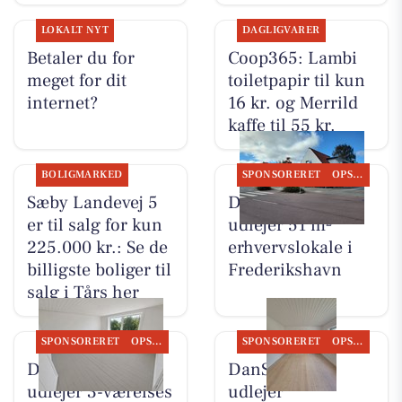
LOKALT NYT
DAGLIGVARER
Betaler du for
Coop365: Lambi
meget for dit
toiletpapir til kun
internet?
16 kr. og Merrild
kaffe til 55 kr.
BOLIGMARKED
SPONSORERET
OPSLAGSTAVLEN
Sæby Landevej 5
DanSeb ApS
er til salg for kun
udlejer 51 m²
225.000 kr.: Se de
erhvervslokale i
billigste boliger til
Frederikshavn
salg i Tårs her
SPONSORERET
OPSLAGSTAVLEN
SPONSORERET
OPSLAGSTAVLEN
DanSeb ApS
DanSeb ApS
udlejer 3-værelses
udlejer