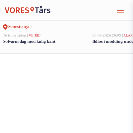
VORES
Tårs
Seneste nyt ›
16 timer siden |
VEJRET
06-08-2026 20:03 |
ALAR
Solvarm dag med kølig kant
Ildløs i mødding und