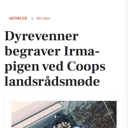
Dyrevenner begraver Irma-pigen ved Coops landsrådsmøde
ARTIKLER
Det sker
Dyrevenner
begraver Irma-
pigen ved Coops
landsrådsmøde