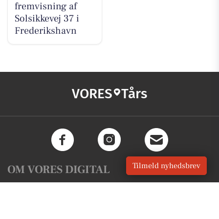
fremvisning af
Solsikkevej 37 i
Frederikshavn
VORES
Tårs
Tilmeld nyhedsbrev
OM VORES DIGITAL
Om os
For annoncører