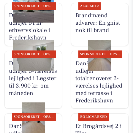
SPONSORERET
OPSLAGSTAVLEN
ALARM112
DanSeb ApS
Brandmænd
udlejer 51 m²
advarer: En gnist
erhvervslokale i
nok til brand
Frederikshavn
SPONSORERET
OPSLAGSTAVLEN
SPONSORERET
OPSLAGSTAVLEN
DanSeb ApS
DanSeb ApS
udlejer 3-værelses
udlejer
lejlighed i Løgstør
totalrenoveret 2-
til 3.900 kr. om
værelses lejlighed
måneden
med terrasse i
Frederikshavn
SPONSORERET
OPSLAGSTAVLEN
BOLIGMARKED
DanSeb ApS
Er Brogårdsvej 2 i