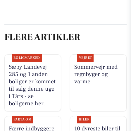
FLERE ARTIKLER
BOLIGMARKED
VEJRET
Sæby Landevej
Sommervejr med
285 og 1 anden
regnbyger og
boliger er kommet
varme
til salg denne uge
i Tårs - se
boligerne her.
FAKTA OM
BILER
Færre indbyggere
10 dyreste biler til