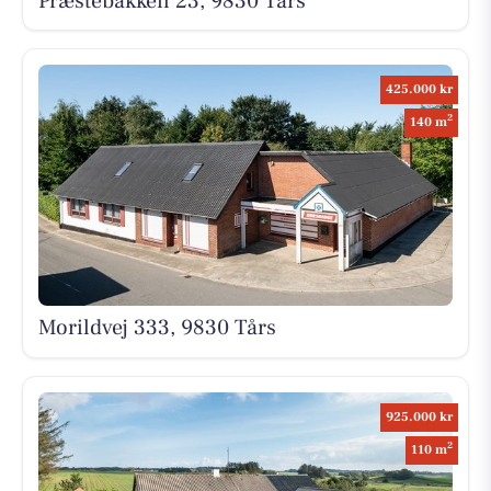
Præstebakken 23, 9830 Tårs
425.000 kr
2
140 m
Morildvej 333, 9830 Tårs
925.000 kr
2
110 m