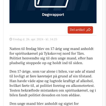
Del artikel
Fredag d. 26. apr. 2024 - kl. 14:25
Natten til fredag blev en 17-årig ung mand anholdt
for spirituskørsel på Tykskovvej nord for Tårs.
Politiet henvendte sig til den unge mand, efter han
pludselig stoppede op og holdt ind til siden.
Den 17-årige, som var alene i bilen, var ude af stand
til lovligt at føre køretøjet på grund af sin tilstand.
Han havde våde øjne og lugtede kraftigt af alkohol,
hvilket førte til, at politiet foretog en alkometertest.
Testen bekræftede mistanken om spirituskørsel, og i
bilen fandt politiet desuden en tom øldåse.
Den unge mand blev anholdt og sigtet for