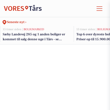
VORES
Tårs
Seneste nyt ›
15 timer siden |
BOLIGMARKED
15 timer siden |
BOLIGM
Sæby Landevej 285 og 1 anden boliger er
Top 6 over dyreste boli
kommet til salg denne uge i Tårs - se
Priser op til 15.900.0
boligerne her.