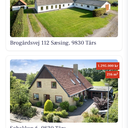
Brogårdsvej 112 Sæsing, 9830 Tårs
1.295.000 kr
2
216 m