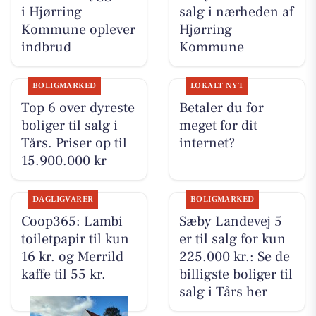
i Hjørring
salg i nærheden af
Kommune oplever
Hjørring
indbrud
Kommune
BOLIGMARKED
LOKALT NYT
Top 6 over dyreste
Betaler du for
boliger til salg i
meget for dit
Tårs. Priser op til
internet?
15.900.000 kr
DAGLIGVARER
BOLIGMARKED
Coop365: Lambi
Sæby Landevej 5
toiletpapir til kun
er til salg for kun
16 kr. og Merrild
225.000 kr.: Se de
kaffe til 55 kr.
billigste boliger til
salg i Tårs her