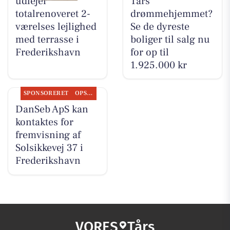
udlejer
Tårs
totalrenoveret 2-
drømmehjemmet?
værelses lejlighed
Se de dyreste
med terrasse i
boliger til salg nu
Frederikshavn
for op til
1.925.000 kr
SPONSORERET
OPSLAGSTAVLEN
DanSeb ApS kan
kontaktes for
fremvisning af
Solsikkevej 37 i
Frederikshavn
VORES
Tårs