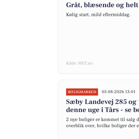
Gråt, blæsende og helt 
Kølig start, mild eftermiddag.
Kilde: MET.no
05-08-2026 13:01
BOLIGMARKED
Sæby Landevej 285 og 1
denne uge i Tårs - se b
2 nye boliger er kommet til salg d
overblik over, hvilke boliger der 