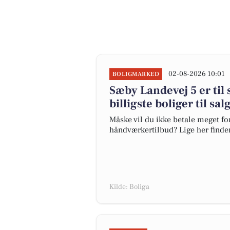
02-08-2026 10:01
BOLIGMARKED
Sæby Landevej 5 er til 
billigste boliger til sal
Måske vil du ikke betale meget for
håndværkertilbud? Lige her finder d
Kilde: Boliga