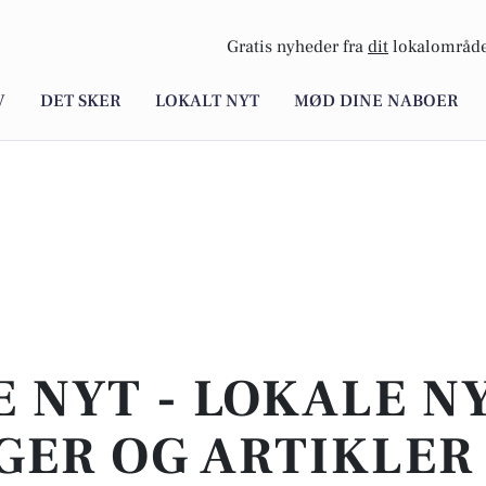
Gratis nyheder fra
dit
lokalområde
V
DET SKER
LOKALT NYT
MØD DINE NABOER
E NYT - LOKALE N
GER OG ARTIKLER 