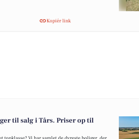
Kopiér link
er til salg i Tårs. Priser op til
 topklasse? Vi har samlet de dyreste boliger, der