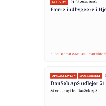
01-08-2026 10:02
FAKTA OM
Færre indbyggere i H
Kilde:
Danmarks Statistik - statistikba
OPSLAGSTAVLEN
SPONSORERET
DanSeb ApS udlejer 51
Så er der nyt fra DanSeb ApS